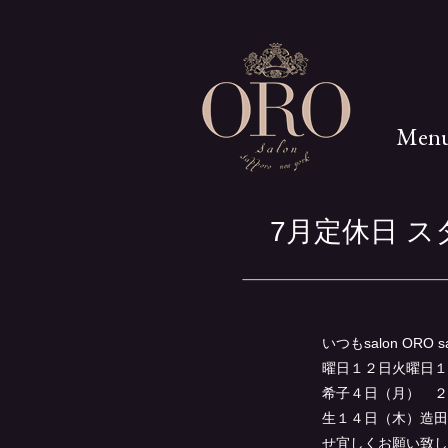
Men
7月定休日 
いつもsalon O
曜日１２日火曜日１
希子４日（月） ２
生１４日（木）造田
せ宜しくお願い致し