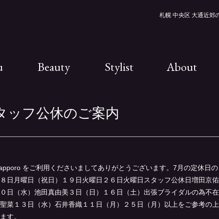
札幌 中央区 大通近郊の美
u
Beauty
Stylist
About
スタッフ公休のご案内
RO sapporo をご利用くださいましてありがとうございます。7月の定休
８日月曜日（祝日）１９日火曜日２６日火曜日スタッフ公休日増田京佑
０日（水）池田真由美３日（日）１６日（土）出張ブライダルの為不在
聖菜１３日（水）石井香織１１日（月）２５日（月）以上をご参考の上
ます。