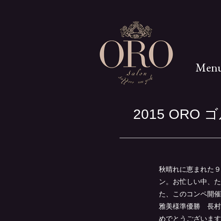
Men
2015 OR
秋晴れに恵まれた９月
ン。お忙しい中、た
た、このコンペ開催
雅美様準優勝 長村
めでとうございます