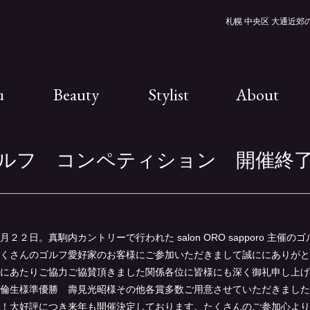
札幌 中央区 大通近郊の美
u
Beauty
Stylist
About
O ゴルフ コンペティション 開催終
２２日。真駒内カントリーで行われた salon ORO sapporo 主催
くさんのゴルフ愛好家のお客様にご参加いただきまして誠ににありがと
にあたりご協力ご協賛頂きました関係各位に皆様にも深く御礼申し上げ
倫生様準優勝 壽見光昭様その他各賞多数ご用意させていただきました
！大好評につき来年も開催決定しております。たくさんのご参加心より