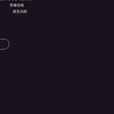
関山努様 菅徹也様
 壽見光昭