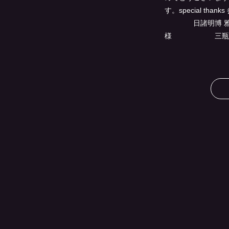
す。special
日諸明博 
様 