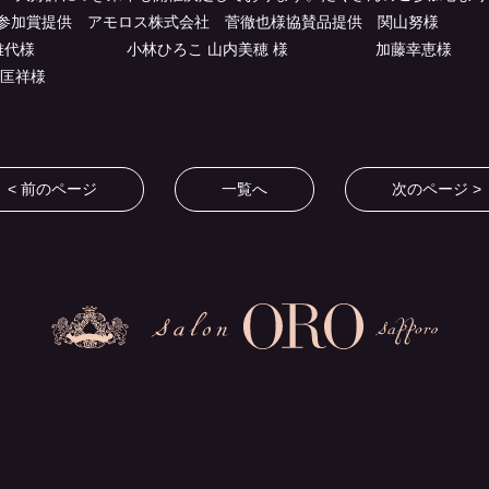
 thanks 参加賞提供 アモロス株式会社 菅徹也様協賛品提供 
雅代様 小林ひろこ 山内美穂 様 加藤幸恵様
三瓶匡祥様
< 前のページ
一覧へ
次のページ >