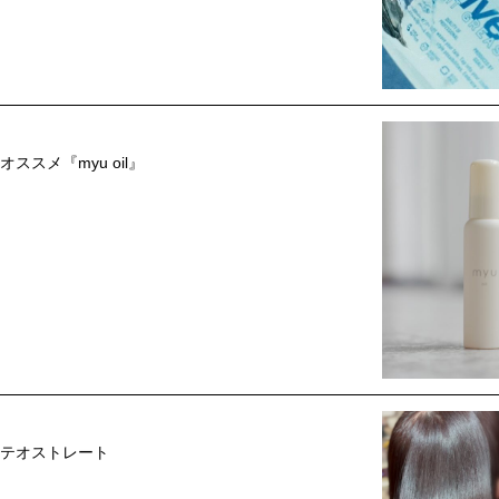
ススメ『myu oil』
テオストレート