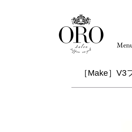
Men
［Make］