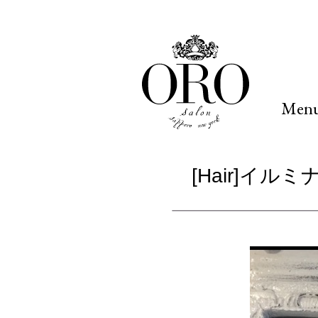
Men
[Hair]イ