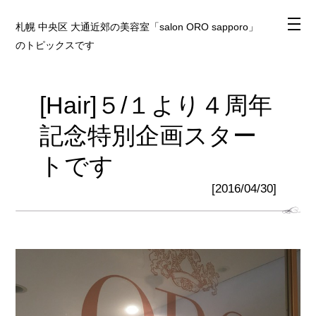
札幌 中央区 大通近郊の美容室「salon ORO sapporo」
のトピックスです
[Hair]５/１より４周年
記念特別企画スター
トです
[2016/04/30]