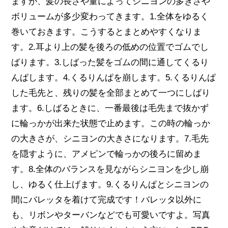
ますが、髪の長さや量によってシニヨンの多きさや
ボリュームが多少変わってきます。1.全体をゆるく
巻いておきます。こうするとまとめやすくなりま
す。2.耳より上の髪を後ろの低めの位置でゴムでし
ばります。3.しばった髪をゴムの間に通してくるり
んぱします。4.くるりんぱを崩します。5.くるりんぱ
した毛先と、残りの髪を全部まとめて一つにしばり
ます。6.しばるときに、一番最後は毛先まで抜かず
に輪っかが出来た状態で止めます。この時の輪っか
の大きさが、シニヨンの大きさになります。7.毛先
を隠すように、アメピンで輪っかの後ろに留めま
す。8.全体のバランスを見ながらシニヨンを少し崩
し、ゆるく仕上げます。9.くるりんぱとシニヨンの
間にバレッタを着けて完成です！バレッタ以外に
も、リボンやターバンなどでも可愛いですよ。写真