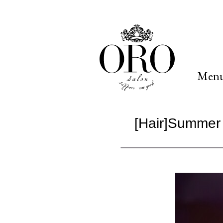
Men
[Hair]Summer 