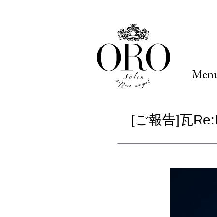
Men
[ご報告]瓦R