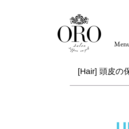
Men
[Hair] 頭