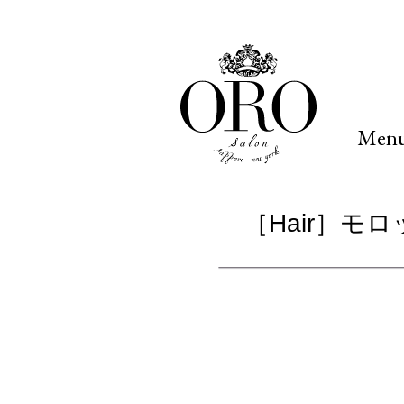
Men
［Hair］