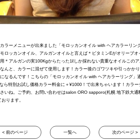
新しいカラーメニューが出来ました「モロッカンオイル with ヘアカラーリ
モロッカンオイル、アルガンオイルと言えば＊ビタミンEがオリーブオイ
用＊アルガンの実100Kgからたった1ℓしか採れない貴重なオイルこの
なんと、カラーに混ぜて使用します！カラー後のゴワツキや引っかかり
になるんです！こちらの「モロッカンオイル with ヘアカラーリング」
、今なら特別お試し価格カラー料金に＋¥1000！で出来ちゃいます！カラ
ね。ご予約、お問い合わせはsalon ORO sapporo(札幌 地下鉄大通駅
しております。
< 前のページ
一覧へ
次のページ >