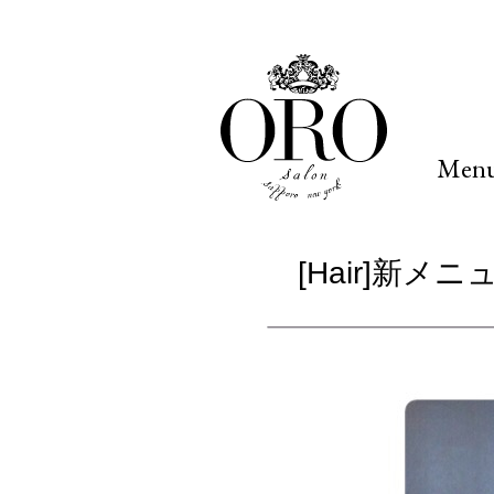
Men
[Hair]新メ