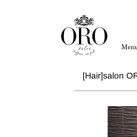
Men
[Hair]sal